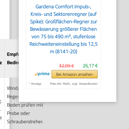
Gardena Comfort Impuls-,
Kreis- und Sektorenregner (auf
Spike): Großflächen-Regner zur
Bewässerung größerer Flächen
von 75 bis 490 m², stufenlose
Reichweiteneinstellung bis 12,5
m (8141-20)
Empfohlene
z
Bedingungen
32,99 €
26,17 €
Bei Amazon ansehen
*
Anzeige
Preis inkl. MwSt., zzgl. Versandkosten
Windarm. Keine
Regenvorhersage.
.
Boden prüfen mit
.
Probe oder
e
Schraubendreher.