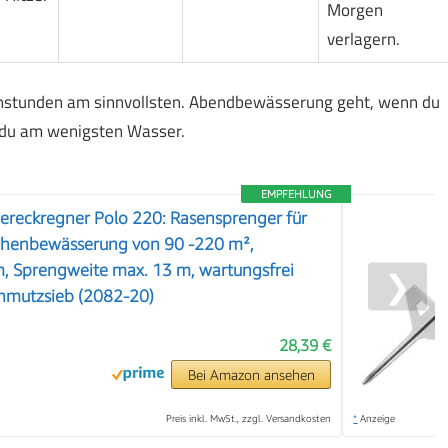
Morgen
verlagern.
enstunden am sinnvollsten. Abendbewässerung geht, wenn du
t du am wenigsten Wasser.
EMPFEHLUNG
iereckregner Polo 220: Rasensprenger für
chenbewässerung von 90 -220 m²,
, Sprengweite max. 13 m, wartungsfrei
❯
chmutzsieb (2082-20)
28,39 €
Bei Amazon ansehen
Preis inkl. MwSt., zzgl. Versandkosten
*
Anzeige