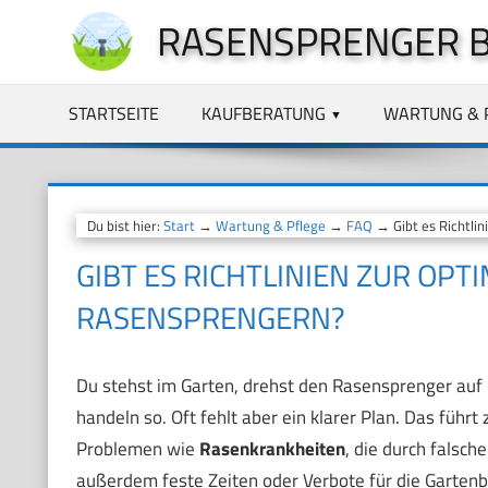
Zum
RASENSPRENGER 
Inhalt
springen
STARTSEITE
KAUFBERATUNG
WARTUNG & 
Du bist hier:
Start
→
Wartung & Pflege
→
FAQ
→ Gibt es Richtli
GIBT ES RICHTLINIEN ZUR OP
RASENSPRENGERN?
Du stehst im Garten, drehst den Rasensprenger auf u
handeln so. Oft fehlt aber ein klarer Plan. Das führt
Problemen wie
Rasenkrankheiten
, die durch fals
außerdem feste Zeiten oder Verbote für die Garten