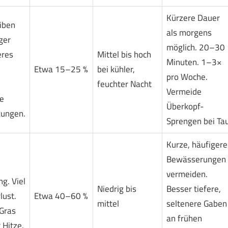
Kürzere Dauer
eiben
als morgens
ger
möglich. 20–30
eres
Mittel bis hoch
Minuten. 1–3×
Etwa 15–25 %
bei kühler,
pro Woche.
feuchter Nacht
Vermeide
e
Überkopf-
kungen.
Sprengen bei Tau
Kurze, häufigere
Bewässerungen
vermeiden.
g. Viel
Niedrig bis
Besser tiefere,
lust.
Etwa 40–60 %
mittel
seltenere Gaben
 Gras
an frühen
 Hitze.