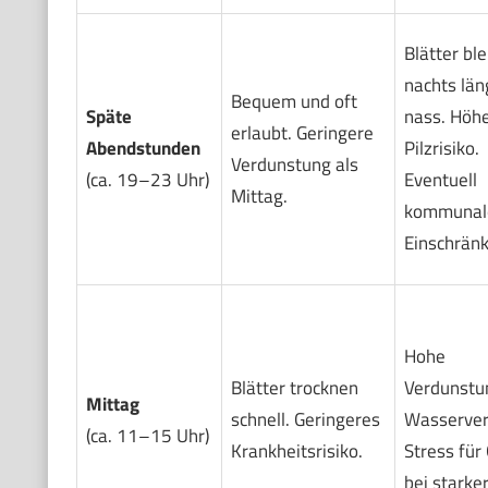
Blätter bl
nachts län
Bequem und oft
Späte
nass. Höh
erlaubt. Geringere
Abendstunden
Pilzrisiko.
Verdunstung als
(ca. 19–23 Uhr)
Eventuell
Mittag.
kommunal
Einschrän
Hohe
Blätter trocknen
Verdunstun
Mittag
schnell. Geringeres
Wasserver
(ca. 11–15 Uhr)
Krankheitsrisiko.
Stress für
bei starker