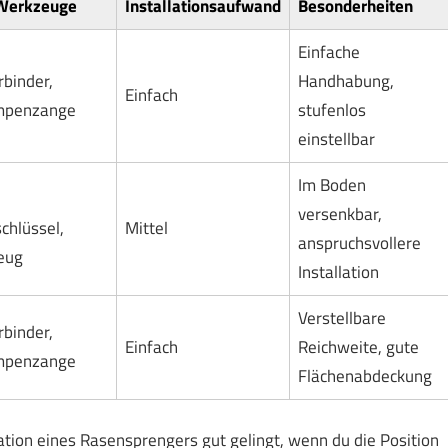
 Werkzeuge
Installationsaufwand
Besonderheiten
Einfache
binder,
Handhabung,
Einfach
mpenzange
stufenlos
einstellbar
Im Boden
versenkbar,
chlüssel,
Mittel
anspruchsvollere
eug
Installation
Verstellbare
binder,
Einfach
Reichweite, gute
mpenzange
Flächenabdeckung
ation eines Rasensprengers gut gelingt, wenn du die Position