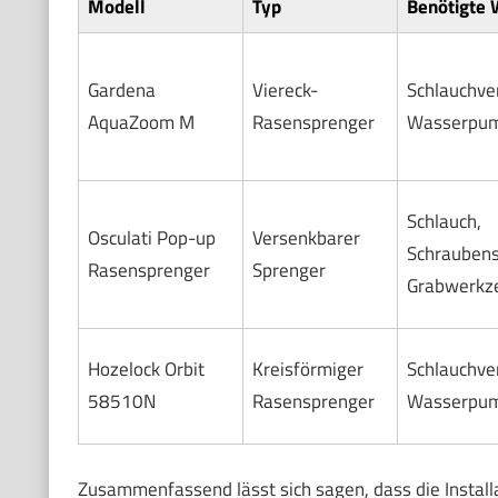
Modell
Typ
Benötigte
Gardena
Viereck-
Schlauchver
AquaZoom M
Rasensprenger
Wasserpu
Schlauch,
Osculati Pop-up
Versenkbarer
Schraubens
Rasensprenger
Sprenger
Grabwerkz
Hozelock Orbit
Kreisförmiger
Schlauchver
58510N
Rasensprenger
Wasserpu
Zusammenfassend lässt sich sagen, dass die Install