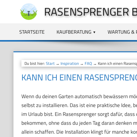
Zum
RASENSPRENGER 
Inhalt
springen
STARTSEITE
KAUFBERATUNG
WARTUNG & 
Du bist hier:
Start
→
Inspiration
→
FAQ
→ Kann ich einen Rasenspr
KANN ICH EINEN RASENSPRENG
Wenn du deinen Garten automatisch bewässern möcht
selbst zu installieren. Das ist eine praktische Ide
im Urlaub bist. Ein Rasensprenger sorgt dafür, das
bekommen, ohne dass du jeden Tag daran denken musst
allein schaffen. Die Installation klingt für manche