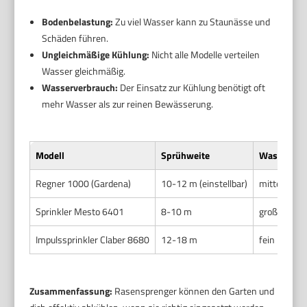
Bodenbelastung:
Zu viel Wasser kann zu Staunässe und
Schäden führen.
Ungleichmäßige Kühlung:
Nicht alle Modelle verteilen
Wasser gleichmäßig.
Wasserverbrauch:
Der Einsatz zur Kühlung benötigt oft
mehr Wasser als zur reinen Bewässerung.
Modell
Sprühweite
Wassertro
Regner 1000 (Gardena)
10-12 m (einstellbar)
mittelgroß
Sprinkler Mesto 6401
8-10 m
groß
Impulssprinkler Claber 8680
12-18 m
fein
Zusammenfassung:
Rasensprenger können den Garten und