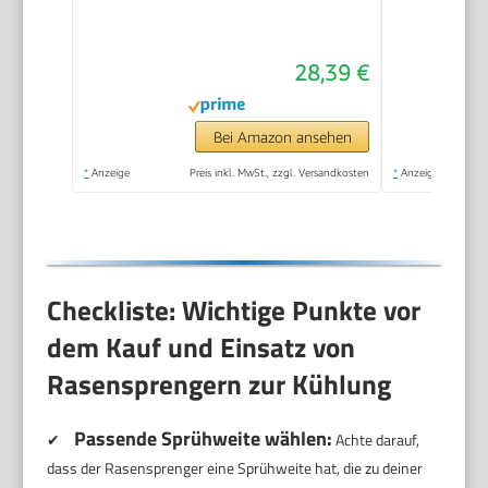
Flächenbewässerung
von 90 -220 m²,
28,39 €
Reichweite 7-17 m,
Sprengweite max. 13
m, wartungsfrei dank
Bei Amazon ansehen
Edelstahl-
*
Anzeige
Preis inkl. MwSt., zzgl. Versandkosten
*
Anzeige
Schmutzsieb (2082-
20)
Checkliste: Wichtige Punkte vor
dem Kauf und Einsatz von
Rasensprengern zur Kühlung
Passende Sprühweite wählen:
✔
Achte darauf,
dass der Rasensprenger eine Sprühweite hat, die zu deiner