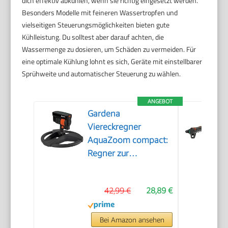
dich effektiv abkühlen, wenn sie richtig eingesetzt werden.
Besonders Modelle mit feineren Wassertropfen und
vielseitigen Steuerungsmöglichkeiten bieten gute
Kühlleistung. Du solltest aber darauf achten, die
Wassermenge zu dosieren, um Schäden zu vermeiden. Für
eine optimale Kühlung lohnt es sich, Geräte mit einstellbarer
Sprühweite und automatischer Steuerung zu wählen.
ANGEBOT
Gardena
Viereckregner
AquaZoom compact:
Regner zur
Bewässerung von
Nutzflächen von 9-
42,99 €
28,89 €
216 m², Reichweite 3-
18 m, Sprengweite 3-
12 m, integrierter
Bei Amazon ansehen