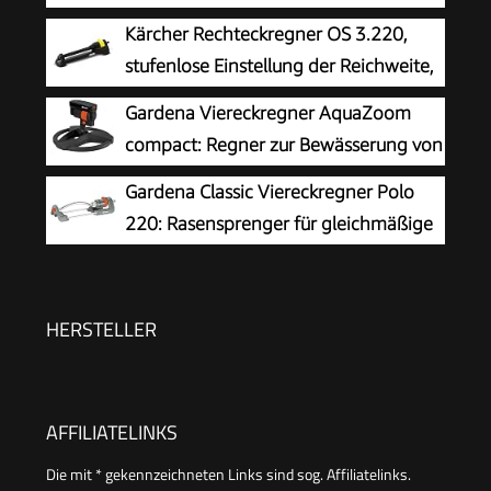
350 m², Reichweite 7-21 m, Sprengweite 4-17
Kärcher Rechteckregner OS 3.220,
m, integrierter Metallfilter (18714-88)
stufenlose Einstellung der Reichweite,
max. Beregnungsfläche: 220 m²,
Gardena Viereckregner AquaZoom
Sprengweite: 5-17 m, Sprengbreite: 9-13 m,
compact: Regner zur Bewässerung von
schwarz
Nutzflächen von 9-216 m², Reichweite 3-18 m,
Gardena Classic Viereckregner Polo
Sprengweite 3-12 m, integrierter Innenfilter
220: Rasensprenger für gleichmäßige
(18708-20)
Flächenbewässerung von 90 -220 m²,
Reichweite 7-17 m, Sprengweite max. 13 m,
wartungsfrei dank Edelstahl-Schmutzsieb (2082-
HERSTELLER
20)
AFFILIATELINKS
Die mit * gekennzeichneten Links sind sog. Affiliatelinks.