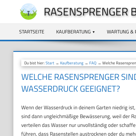
Zum
RASENSPRENGER 
Inhalt
springen
STARTSEITE
KAUFBERATUNG
WARTUNG & 
Du bist hier:
Start
→
Kaufberatung
→
FAQ
→ Welche Rasensprenge
WELCHE RASENSPRENGER SIND
WASSERDRUCK GEEIGNET?
Wenn der Wasserdruck in deinem Garten niedrig ist
sind dann ungleichmäßige Bewässerung, weil der Ras
verteilen das Wasser nur unvollständig oder schaff
führen, dass Rasenstellen austrocknen oder du mehr