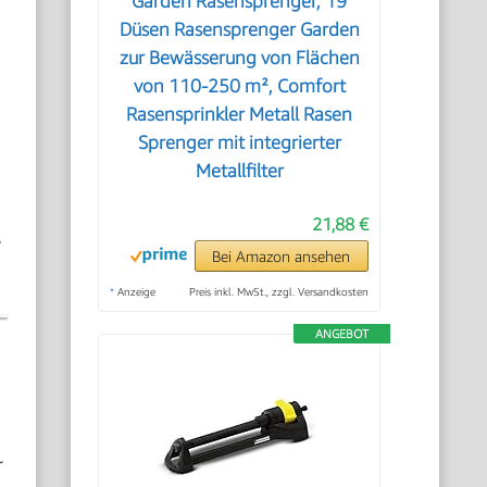
Garden Rasensprenger, 19
Düsen Rasensprenger Garden
zur Bewässerung von Flächen
von 110-250 m², Comfort
Rasensprinkler Metall Rasen
Sprenger mit integrierter
Metallfilter
21,88 €
.
Bei Amazon ansehen
*
Anzeige
Preis inkl. MwSt., zzgl. Versandkosten
ANGEBOT
r