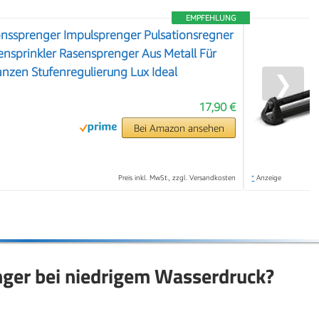
EMPFEHLUNG
onssprenger Impulsprenger Pulsationsregner
tensprinkler Rasensprenger Aus Metall Für
nzen Stufenregulierung Lux Ideal
❯
17,90 €
Bei Amazon ansehen
Preis inkl. MwSt., zzgl. Versandkosten
*
Anzeige
nger bei niedrigem Wasserdruck?