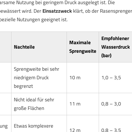
parsame Nutzung bei geringem Druck ausgelegt ist. Die
 bewässert wird. Der
Einsatzzweck
klärt, ob der Rasensprenge
pezielle Nutzungen geeignet ist.
Empfohlener
Maximale
Nachteile
Wasserdruck
Sprengweite
(bar)
Sprengweite bei sehr
niedrigem Druck
10 m
1,0 – 3,5
begrenzt
Nicht ideal für sehr
11 m
0,8 – 3,0
große Flächen
tung
Etwas komplexere
12 m
0,8 – 3,5