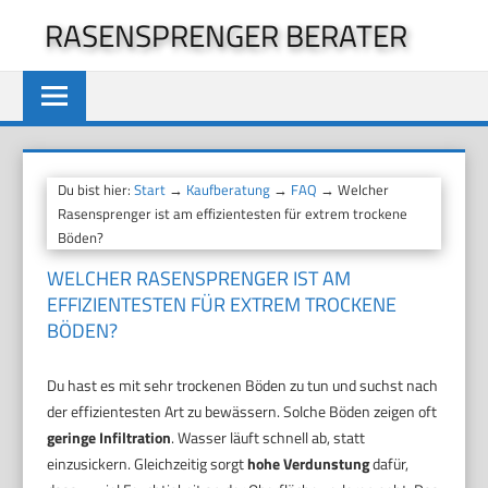
Zum
RASENSPRENGER BERATER
Inhalt
springen
Du bist hier:
Start
→
Kaufberatung
→
FAQ
→ Welcher
Rasensprenger ist am effizientesten für extrem trockene
Böden?
WELCHER RASENSPRENGER IST AM
EFFIZIENTESTEN FÜR EXTREM TROCKENE
BÖDEN?
Du hast es mit sehr trockenen Böden zu tun und suchst nach
der effizientesten Art zu bewässern. Solche Böden zeigen oft
geringe Infiltration
. Wasser läuft schnell ab, statt
einzusickern. Gleichzeitig sorgt
hohe Verdunstung
dafür,