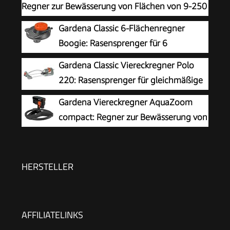
Regner zur Bewässerung von Flächen von 9-250
m², Reichweite 3-18 m, Sprengweite 3-14 m,
Gardena Classic 6-Flächenregner
integrierter Metallfilter (18712-20)
Boogie: Rasensprenger für 6
Verschiedene Flächenformen (Kreis, Halbkreis,
Gardena Classic Viereckregner Polo
Quadrat, Rechteck, Ellipse, Punktstrahl), einfache
220: Rasensprenger für gleichmäßige
Bedienung, sicherer Stand (2073-20)
Flächenbewässerung von 90 -220 m²,
Gardena Viereckregner AquaZoom
Reichweite 7-17 m, Sprengweite max. 13 m,
compact: Regner zur Bewässerung von
wartungsfrei dank Edelstahl-Schmutzsieb (2082-
Nutzflächen von 9-216 m², Reichweite 3-18 m,
20)
Sprengweite 3-12 m, integrierter Innenfilter
(18708-20)
HERSTELLER
AFFILIATELINKS