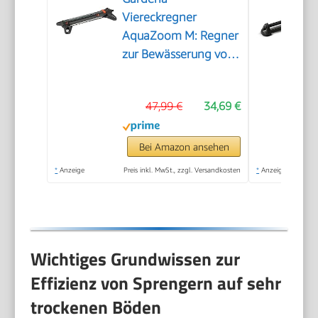
Viereckregner
AquaZoom M: Regner
zur Bewässerung von
Flächen von 9-250
m², Reichweite 3-18
47,99 €
34,69 €
m, Sprengweite 3-14
m, integrierter
Metallfilter (18712-
Bei Amazon ansehen
20)
*
Anzeige
Preis inkl. MwSt., zzgl. Versandkosten
*
Anzeige
Wichtiges Grundwissen zur
Effizienz von Sprengern auf sehr
trockenen Böden