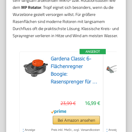
sehr langsam arbeitenden Mikro- bzw. Rotationsdüsen wie
dem
MP Rotator
. Tropf eignet sich besonders, wenn du die
Wurzelzone gezielt versorgen willst. Für größere
Rasenflächen sind moderne Rotoren mit langsamem
Durchfluss oft die praktischste Lösung. Klassische Kreis- und
Sprayregner verlieren in Hitze und Wind am meisten Wasser.
ANGEBOT
Gardena Classic 6-
Flächenregner
Boogie:
Rasensprenger für 6
Verschiedene
Flächenformen (Kreis,
23,99 €
16,99 €
Halbkreis, Quadrat,
Rechteck, Ellipse,
Punktstrahl), einfache
Bei Amazon ansehen
Bedienung, sicherer
*
Anzeige
Preis inkl. MwSt., zzgl. Versandkosten
*
Anzeige