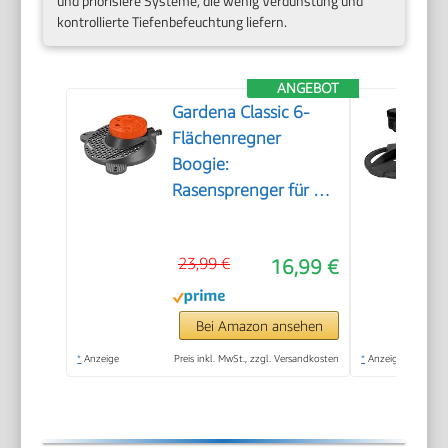
und priorisiere Systeme, die wenig Verdunstung und
kontrollierte Tiefenbefeuchtung liefern.
ANGEBOT
Gardena Classic 6-
Flächenregner
Boogie:
Rasensprenger für 6
Verschiedene
Flächenformen (Kreis,
23,99 €
16,99 €
Halbkreis, Quadrat,
Rechteck, Ellipse,
Punktstrahl), einfache
Bei Amazon ansehen
Bedienung, sicherer
*
Anzeige
Preis inkl. MwSt., zzgl. Versandkosten
*
Anzeige
Stand (2073-20)