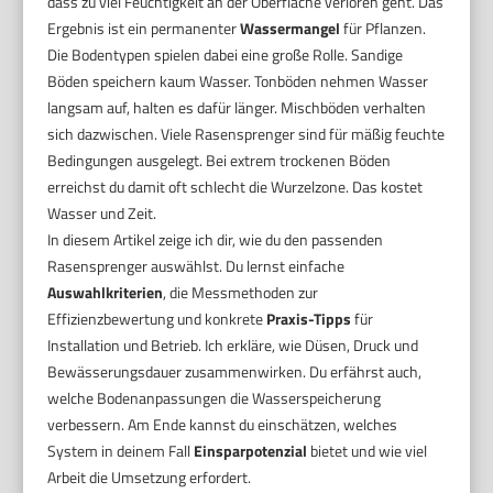
dass zu viel Feuchtigkeit an der Oberfläche verloren geht. Das
Ergebnis ist ein permanenter
Wassermangel
für Pflanzen.
Die Bodentypen spielen dabei eine große Rolle. Sandige
Böden speichern kaum Wasser. Tonböden nehmen Wasser
langsam auf, halten es dafür länger. Mischböden verhalten
sich dazwischen. Viele Rasensprenger sind für mäßig feuchte
Bedingungen ausgelegt. Bei extrem trockenen Böden
erreichst du damit oft schlecht die Wurzelzone. Das kostet
Wasser und Zeit.
In diesem Artikel zeige ich dir, wie du den passenden
Rasensprenger auswählst. Du lernst einfache
Auswahlkriterien
, die Messmethoden zur
Effizienzbewertung und konkrete
Praxis-Tipps
für
Installation und Betrieb. Ich erkläre, wie Düsen, Druck und
Bewässerungsdauer zusammenwirken. Du erfährst auch,
welche Bodenanpassungen die Wasserspeicherung
verbessern. Am Ende kannst du einschätzen, welches
System in deinem Fall
Einsparpotenzial
bietet und wie viel
Arbeit die Umsetzung erfordert.