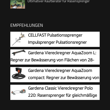
Ultimativer Kaufberater für Rasensprenger
EMPFEHLUNGEN
CELLFAST Pulsationssprenger
Impulsprenger Pulsationsregner
Professionell Gartensprinkler
Gardena Viereckregner AquaZoom L:
Rasensprenger Aus Metall Für Rasen Blumen
Regner zur Bewässerung von Flächen von 28-
Pflanzen Stufenregulierung Lux Ideal
350 m², Reichweite 7-21 m, Sprengweite 4-17
Gardena Viereckregner AquaZoom
m, integrierter Metallfilter (18714-88)
compact: Regner zur Bewässerung von
Nutzflächen von 9-216 m², Reichweite 3-18 m,
Gardena Classic Viereckregner Polo
Sprengweite 3-12 m, integrierter Innenfilter
220: Rasensprenger für gleichmäßige
(18708-20)
Flächenbewässerung von 90 -220 m²,
Reichweite 7-17 m, Sprengweite max. 13 m,