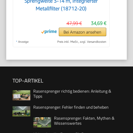
Sprengweite 3-14 m, integrierter
Metallfilter (18712-20)
47,99 €
34,69 €
Bei Amazon ansehen
*
Anzeige
Preis inkl. MwSt., zzgl. Versandkosten
TOP-ARTIKEL
Rasensprenger richtig bedienen: Anleitung &
Tipps
Rasensprenger: Fehler finden und beheben
Rasensprenger: Fakten, Mythen &
Wissenswertes