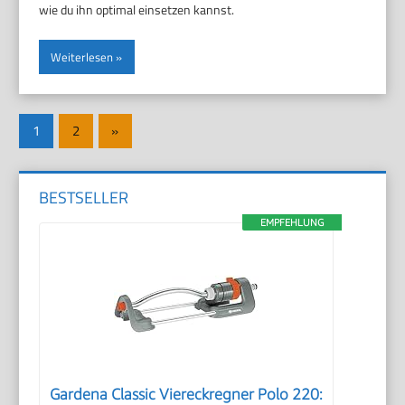
wie du ihn optimal einsetzen kannst.
Weiterlesen
Seitennummerierung
Nächste
1
2
»
der
Beiträge
Beiträge
BESTSELLER
EMPFEHLUNG
Gardena Classic Viereckregner Polo 220: