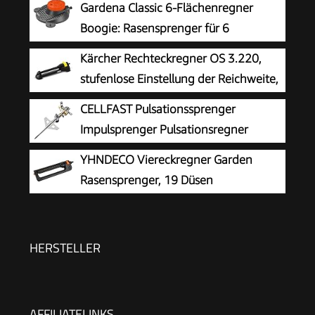
Gardena Classic 6-Flächenregner
Boogie: Rasensprenger für 6
Verschiedene Flächenformen (Kreis, Halbkreis,
Kärcher Rechteckregner OS 3.220,
Quadrat, Rechteck, Ellipse, Punktstrahl), einfache
stufenlose Einstellung der Reichweite,
Bedienung, sicherer Stand (2073-20)
max. Beregnungsfläche: 220 m²,
CELLFAST Pulsationssprenger
Sprengweite: 5-17 m, Sprengbreite: 9-13 m,
Impulsprenger Pulsationsregner
schwarz
Professionell Gartensprinkler
YHNDECO Viereckregner Garden
Rasensprenger Aus Metall Für Rasen Blumen
Rasensprenger, 19 Düsen
Pflanzen Stufenregulierung Lux Ideal
Rasensprenger Garden zur
Bewässerung von Flächen von 110-250 m²,
Comfort Rasensprinkler Metall Rasen Sprenger
HERSTELLER
mit integrierter Metallfilter
AFFILIATELINKS