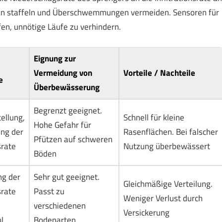
iten staffeln und Überschwemmungen vermeiden. Sensoren für
en, unnötige Läufe zu verhindern.
Eignung zur
Vermeidung von
Vorteile / Nachteile
e
Überbewässerung
Begrenzt geeignet.
ellung,
Schnell für kleine
Hohe Gefahr für
ng der
Rasenflächen. Bei falscher
Pfützen auf schweren
srate
Nutzung überbewässert
Böden
ng der
Sehr gut geeignet.
Gleichmäßige Verteilung.
srate
Passt zu
Weniger Verlust durch
verschiedenen
Versickerung
l
Bodenarten