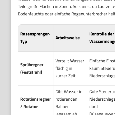
Teile große Flächen in Zonen. So kannst du Laufze
Bodenfeuchte oder einfache Regenunterbrecher helf
Rasensprenger-
Kontrolle der
Arbeitsweise
Typ
Wassermeng
Verteilt Wasser
Einfache Einst
Sprühregner
flächig in
kaum Steueru
(Feststrahl)
kurzer Zeit
Niederschlag
Gibt Wasser in
Gute Steueru
Rotationsregner
rotierenden
Niederschlag
/ Rotator
Bahnen
durch
langsam ab
Düsenauswah