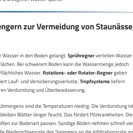
rengern zur Vermeidung von Staunässe
ie Wasser in den Boden gelangt.
Sprühregner
verteilen Wasser
ine Flächen. Bei schwerem Boden kann die Wassermenge jedoch
rflächliches Wasser.
Rotations- oder Rotator-Regner
geben
ert Lauf- und Versickerungsverluste.
Tropfsysteme
liefern
eren Verdunstung und Überbewässerung.
ühmorgens sind die Temperaturen niedrig. Die Verdunstung is
leiben Blätter länger feucht. Das fördert Pilzkrankheiten. Die
llten zur Bodenart passen. Sandige Böden nehmen schnell vie
 Niederschlagsrate des Sprengers an die Infiltrationsrate an