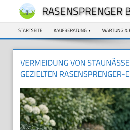
Zum
RASENSPRENGER 
Inhalt
springen
STARTSEITE
KAUFBERATUNG
WARTUNG & 
VERMEIDUNG VON STAUNÄSS
GEZIELTEN RASENSPRENGER-E