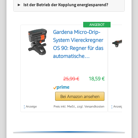
Ist der Betrieb der Kopplung energiesparend?
ANGEBOT
Gardena Micro-Drip-
System Viereckregner
OS 90: Regner für das
automatische
Bewässerungssystem,
für rechteckige
25,99 €
18,59 €
Flächen bis 90 m²
einstellbar, Quick &
Easy
Bei Amazon ansehen
Verbindungstechnik
*
Anzeige
Preis inkl. MwSt., zzgl. Versandkosten
*
Anzeige
(13325-20), Modern