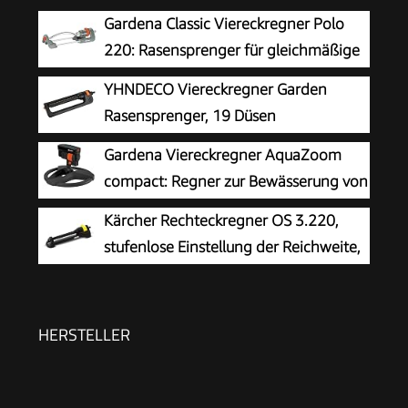
Gardena Classic Viereckregner Polo
220: Rasensprenger für gleichmäßige
Flächenbewässerung von 90 -220 m²,
YHNDECO Viereckregner Garden
Reichweite 7-17 m, Sprengweite max. 13 m,
Rasensprenger, 19 Düsen
wartungsfrei dank Edelstahl-Schmutzsieb (2082-
Rasensprenger Garden zur
Gardena Viereckregner AquaZoom
20)
Bewässerung von Flächen von 110-250 m²,
compact: Regner zur Bewässerung von
Comfort Rasensprinkler Metall Rasen Sprenger
Nutzflächen von 9-216 m², Reichweite 3-18 m,
Kärcher Rechteckregner OS 3.220,
mit integrierter Metallfilter
Sprengweite 3-12 m, integrierter Innenfilter
stufenlose Einstellung der Reichweite,
(18708-20)
max. Beregnungsfläche: 220 m²,
Sprengweite: 5-17 m, Sprengbreite: 9-13 m,
schwarz
HERSTELLER