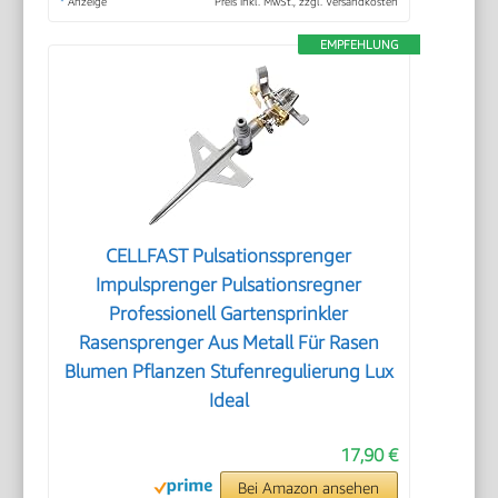
*
Anzeige
Preis inkl. MwSt., zzgl. Versandkosten
EMPFEHLUNG
CELLFAST Pulsationssprenger
Impulsprenger Pulsationsregner
Professionell Gartensprinkler
Rasensprenger Aus Metall Für Rasen
Blumen Pflanzen Stufenregulierung Lux
Ideal
17,90 €
Bei Amazon ansehen