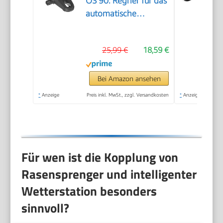
OS 90: Regner für das
automatische
Bewässerungssystem,
für rechteckige
25,99 €
18,59 €
Flächen bis 90 m²
einstellbar, Quick &
Easy
Bei Amazon ansehen
Verbindungstechnik
*
Anzeige
Preis inkl. MwSt., zzgl. Versandkosten
*
Anzeige
(13325-20), Modern
Für wen ist die Kopplung von
Rasensprenger und intelligenter
Wetterstation besonders
sinnvoll?