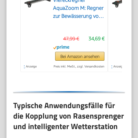
Viereckregner
AquaZoom M: Regner
zur Bewässerung von
Flächen von 9-250
m², Reichweite 3-18
47,99 €
34,69 €
m, Sprengweite 3-14
m, integrierter
Metallfilter (18712-
Bei Amazon ansehen
20)
*
Anzeige
Preis inkl. MwSt., zzgl. Versandkosten
*
Anzeige
Typische Anwendungsfälle für
die Kopplung von Rasensprenger
und intelligenter Wetterstation