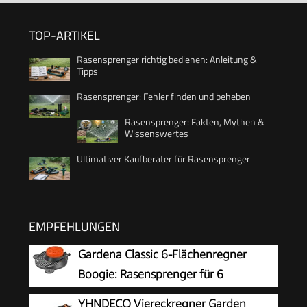
TOP-ARTIKEL
Rasensprenger richtig bedienen: Anleitung &
Tipps
Rasensprenger: Fehler finden und beheben
Rasensprenger: Fakten, Mythen &
Wissenswertes
Ultimativer Kaufberater für Rasensprenger
EMPFEHLUNGEN
Gardena Classic 6-Flächenregner
Boogie: Rasensprenger für 6
Verschiedene Flächenformen (Kreis, Halbkreis,
YHNDECO Viereckregner Garden