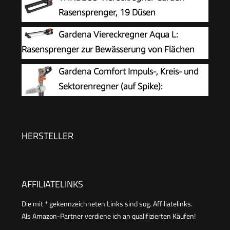
Quadrat, Rechteck, Ellipse, Punktstrahl), einfache
Rasensprenger, 19 Düsen
Bedienung, sicherer Stand (2073-20)
Rasensprenger Garden zur
Gardena Viereckregner Aqua L:
Bewässerung von Flächen von 110-250 m²,
Rasensprenger zur Bewässerung von Flächen
Comfort Rasensprinkler Metall Rasen Sprenger
von 120-280 m², Reichweite 8-16 m,
Gardena Comfort Impuls-, Kreis- und
mit integrierter Metallfilter
Sprengweite max. 16 m, integrierter Metallfilter
Sektorenregner (auf Spike):
(18704-20)
Großflächen-Regner zur Bewässerung
größerer Flächen von 75 bis 490 m²,
stufenlose Reichweiteneinstellung bis 12,5 m
HERSTELLER
(8141-20)
AFFILIATELINKS
Die mit * gekennzeichneten Links sind sog. Affiliatelinks.
Als Amazon-Partner verdiene ich an qualifizierten Käufen!