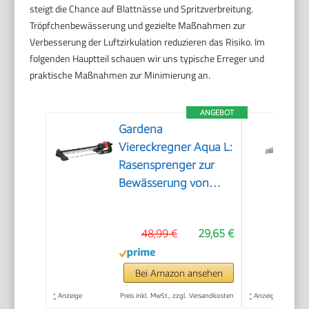
steigt die Chance auf Blattnässe und Spritzverbreitung.
Tröpfchenbewässerung und gezielte Maßnahmen zur
Verbesserung der Luftzirkulation reduzieren das Risiko. Im
folgenden Hauptteil schauen wir uns typische Erreger und
praktische Maßnahmen zur Minimierung an.
ANGEBOT
Gardena
Viereckregner Aqua L:
Rasensprenger zur
Bewässerung von
Flächen von 120-280
m², Reichweite 8-16
48,99 €
29,65 €
m, Sprengweite max.
16 m, integrierter
Metallfilter (18704-
Bei Amazon ansehen
20)
*
Anzeige
Preis inkl. MwSt., zzgl. Versandkosten
*
Anzeige