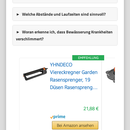
Welche Abstände und Laufzeiten sind sinnvoll?
Woran erkenne ich, dass Bewässerung Krankheiten
verschlimmert?
EMPFEHLUNG
YHNDECO
Viereckregner Garden
Rasensprenger, 19
Düsen Rasensprenger
Garden zur
Bewässerung von
21,88 €
Flächen von 110-250
m², Comfort
Rasensprinkler Metall
Bei Amazon ansehen