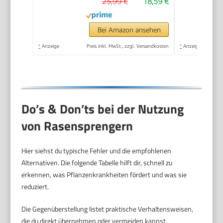
25,99 €
18,59 €
Flächen bis 90 m²
einstellbar, Quick &
Easy
Bei Amazon ansehen
Verbindungstechnik
*
Anzeige
Preis inkl. MwSt., zzgl. Versandkosten
*
Anzeige
(13325-20), Modern
Do’s & Don’ts bei der Nutzung
von Rasensprengern
Hier siehst du typische Fehler und die empfohlenen
Alternativen. Die folgende Tabelle hilft dir, schnell zu
erkennen, was Pflanzenkrankheiten fördert und was sie
reduziert.
Die Gegenüberstellung listet praktische Verhaltensweisen,
die du direkt übernehmen oder vermeiden kannst.