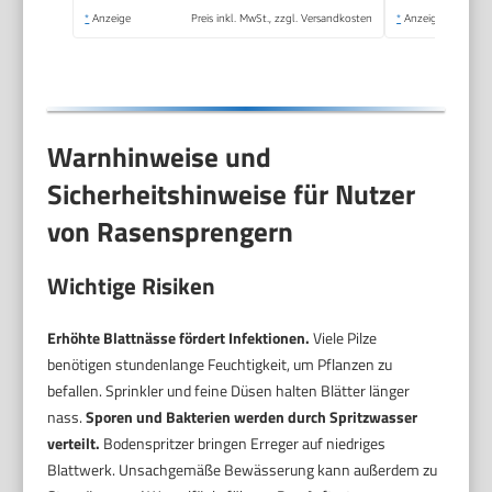
Rasen Sprenger mit
*
Anzeige
Preis inkl. MwSt., zzgl. Versandkosten
*
Anzeige
integrierter
Metallfilter
Warnhinweise und
Sicherheitshinweise für Nutzer
von Rasensprengern
Wichtige Risiken
Erhöhte Blattnässe fördert Infektionen.
Viele Pilze
benötigen stundenlange Feuchtigkeit, um Pflanzen zu
befallen. Sprinkler und feine Düsen halten Blätter länger
nass.
Sporen und Bakterien werden durch Spritzwasser
verteilt.
Bodenspritzer bringen Erreger auf niedriges
Blattwerk. Unsachgemäße Bewässerung kann außerdem zu