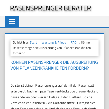
Zum
RASENSPRENGER BERATER
Inhalt
springen
Du bist hier:
Start
→
Wartung & Pflege
→
FAQ
→ Können
Rasensprenger die Ausbreitung von Pflanzenkrankheiten
fördern?
KÖNNEN RASENSPRENGER DIE AUSBREITUNG
VON PFLANZENKRANKHEITEN FÖRDERN?
Du stellst deinen Rasensprenger auf, damit der Rasen satt
grün bleibt. Nach ein paar Tagen entdeckst du braune Flecken,
nasse Stellen oder weißen Belag auf den Blättern. Solche
Anzeichen verunsichern viele Gartenbesitzer. Du fragst dich,
ob der Sprenger schuld ist. Und ob sich eine Krankheit damit