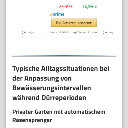
Flächenformen (Kreis,
23,99 €
16,99 €
Halbkreis, Quadrat,
Rechteck, Ellipse,
Punktstrahl), einfache
Bei Amazon ansehen
Bedienung, sicherer
*
Anzeige
Preis inkl. MwSt., zzgl. Versandkosten
*
Anzeige
Stand (2073-20)
Typische Alltagssituationen bei
der Anpassung von
Bewässerungsintervallen
während Dürreperioden
Privater Garten mit automatischem
Rasensprenger