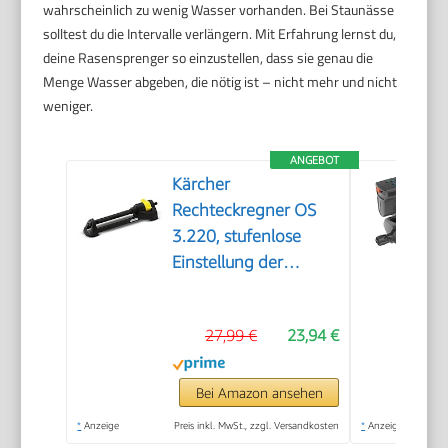
wahrscheinlich zu wenig Wasser vorhanden. Bei Staunässe
solltest du die Intervalle verlängern. Mit Erfahrung lernst du,
deine Rasensprenger so einzustellen, dass sie genau die
Menge Wasser abgeben, die nötig ist – nicht mehr und nicht
weniger.
ANGEBOT
Kärcher
Rechteckregner OS
3.220, stufenlose
Einstellung der
Reichweite, max.
Beregnungsfläche:
27,99 €
23,94 €
220 m², Sprengweite:
5-17 m, Sprengbreite:
9-13 m, schwarz
Bei Amazon ansehen
*
Anzeige
Preis inkl. MwSt., zzgl. Versandkosten
*
Anzeige