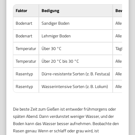
Faktor
Bedigung
Bewässeru
Bodenart
Sandiger Boden
Alle 1–2 T
Bodenart
Lehmiger Boden
Alle 3–4 T
Temperatur
Über 30 °C
Täglich, m
Temperatur
Über 20 °C bis 30 °C
Alle 2 Tage
Rasentyp
Dürre-resistente Sorten (z. B. Festuca)
Alle 3–5 T
Rasentyp
Wasserintensive Sorten (z. B. Lolium)
Alle 1–2 T
Die beste Zeit zum Gießen ist entweder frühmorgens oder
späten Abend. Dann verdunstet weniger Wasser, und der
Boden kann das Wasser besser aufnehmen. Beobachte den
Rasen genau: Wenn er schlaff oder grau wird, ist