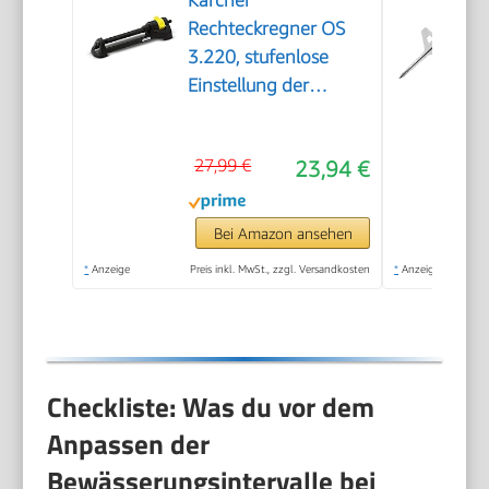
Kärcher
Rechteckregner OS
3.220, stufenlose
Einstellung der
Reichweite, max.
Beregnungsfläche:
27,99 €
23,94 €
220 m², Sprengweite:
5-17 m, Sprengbreite:
9-13 m, schwarz
Bei Amazon ansehen
*
Anzeige
Preis inkl. MwSt., zzgl. Versandkosten
*
Anzeige
Checkliste: Was du vor dem
Anpassen der
Bewässerungsintervalle bei