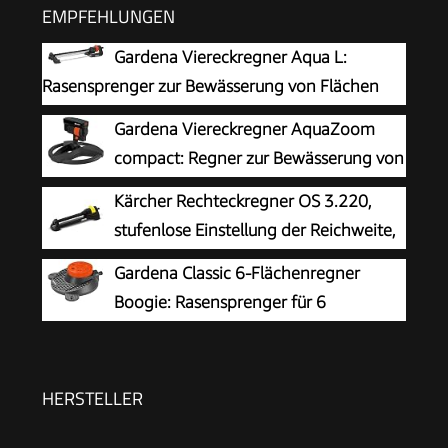
EMPFEHLUNGEN
Gardena Viereckregner Aqua L:
Rasensprenger zur Bewässerung von Flächen
von 120-280 m², Reichweite 8-16 m,
Gardena Viereckregner AquaZoom
Sprengweite max. 16 m, integrierter Metallfilter
compact: Regner zur Bewässerung von
(18704-20)
Nutzflächen von 9-216 m², Reichweite 3-18 m,
Kärcher Rechteckregner OS 3.220,
Sprengweite 3-12 m, integrierter Innenfilter
stufenlose Einstellung der Reichweite,
(18708-20)
max. Beregnungsfläche: 220 m²,
Gardena Classic 6-Flächenregner
Sprengweite: 5-17 m, Sprengbreite: 9-13 m,
Boogie: Rasensprenger für 6
schwarz
Verschiedene Flächenformen (Kreis, Halbkreis,
Quadrat, Rechteck, Ellipse, Punktstrahl), einfache
Bedienung, sicherer Stand (2073-20)
HERSTELLER