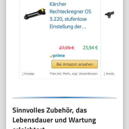
Kärcher
Rechteckregner OS
3.220, stufenlose
Einstellung der
Reichweite, max.
Beregnungsfläche:
27,99 €
23,94 €
220 m², Sprengweite:
5-17 m, Sprengbreite:
9-13 m, schwarz
Bei Amazon ansehen
*
Anzeige
Preis inkl. MwSt., zzgl. Versandkosten
*
Anzeige
Sinnvolles Zubehör, das
Lebensdauer und Wartung