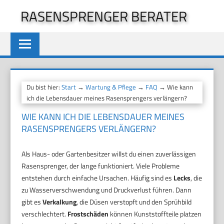
Zum
RASENSPRENGER BERATER
Inhalt
springen
Du bist hier:
Start
→
Wartung & Pflege
→
FAQ
→ Wie kann
ich die Lebensdauer meines Rasensprengers verlängern?
WIE KANN ICH DIE LEBENSDAUER MEINES
RASENSPRENGERS VERLÄNGERN?
Als Haus- oder Gartenbesitzer willst du einen zuverlässigen
Rasensprenger, der lange funktioniert. Viele Probleme
entstehen durch einfache Ursachen. Häufig sind es
Lecks
, die
zu Wasserverschwendung und Druckverlust führen. Dann
gibt es
Verkalkung
, die Düsen verstopft und den Sprühbild
verschlechtert.
Frostschäden
können Kunststoffteile platzen