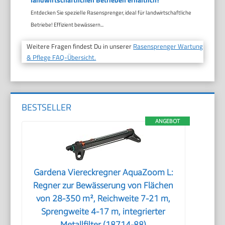
Entdecken Sie spezielle Rasensprenger, ideal für landwirtschaftliche
Betriebe! Effizient bewässern...
Weitere Fragen findest Du in unserer
Rasensprenger Wartung
& Pflege FAQ-Übersicht.
BESTSELLER
ANGEBOT
Gardena Viereckregner AquaZoom L:
Regner zur Bewässerung von Flächen
von 28-350 m², Reichweite 7-21 m,
Sprengweite 4-17 m, integrierter
Metallfilter (18714-88)