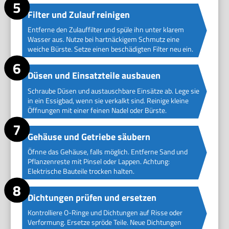
Filter und Zulauf reinigen
Entferne den Zulauffilter und spüle ihn unter klarem
Wasser aus. Nutze bei hartnäckigem Schmutz eine
weiche Bürste. Setze einen beschädigten Filter neu ein.
Düsen und Einsatzteile ausbauen
Schraube Düsen und austauschbare Einsätze ab. Lege sie
in ein Essigbad, wenn sie verkalkt sind. Reinige kleine
Öffnungen mit einer feinen Nadel oder Bürste.
Gehäuse und Getriebe säubern
Öfnne das Gehäuse, falls möglich. Entferne Sand und
Pflanzenreste mit Pinsel oder Lappen. Achtung:
Elektrische Bauteile trocken halten.
Dichtungen prüfen und ersetzen
Kontrolliere O-Ringe und Dichtungen auf Risse oder
Verformung. Ersetze spröde Teile. Neue Dichtungen