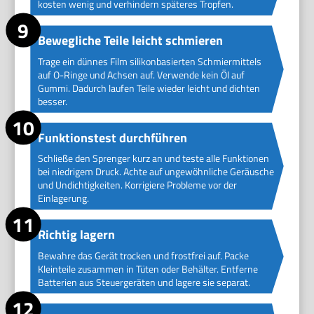
kosten wenig und verhindern späteres Tropfen.
Bewegliche Teile leicht schmieren
Trage ein dünnes Film silikonbasierten Schmiermittels
auf O-Ringe und Achsen auf. Verwende kein Öl auf
Gummi. Dadurch laufen Teile wieder leicht und dichten
besser.
Funktionstest durchführen
Schließe den Sprenger kurz an und teste alle Funktionen
bei niedrigem Druck. Achte auf ungewöhnliche Geräusche
und Undichtigkeiten. Korrigiere Probleme vor der
Einlagerung.
Richtig lagern
Bewahre das Gerät trocken und frostfrei auf. Packe
Kleinteile zusammen in Tüten oder Behälter. Entferne
Batterien aus Steuergeräten und lagere sie separat.