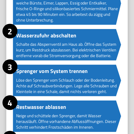
weiche Bürste, Eimer, Lappen, Essig oder Entkalker,
frische O-Ringe und silikonbasiertes Schmiermittel. Plane
etwa 45 bis 90 Minuten ein. So arbeitest du zügig und
ohne Unterbrechung.
Wasserzufuhr abschalten
Schalte das Absperrventil am Haus ab. Öffne das System
kurz, um Restdruck abzulassen. Bei elektrischen Ventilen
entferne vorab die Stromversorgung oder die Batterie.
Sprenger vom System trennen
Löse den Sprenger vom Schlauch oder der Bodenleitung.
Achte auf Schraubverbindungen. Lege alle Schrauben und
Kleinteile in eine Schale, damit nichts verloren geht.
Restwasser ablassen
Neige und schüttele den Sprenger, damit Wasser
herausläuft. Öffne vorhandene Abflussöffnungen. Dieser
Schritt verhindert Frostschäden im Inneren.