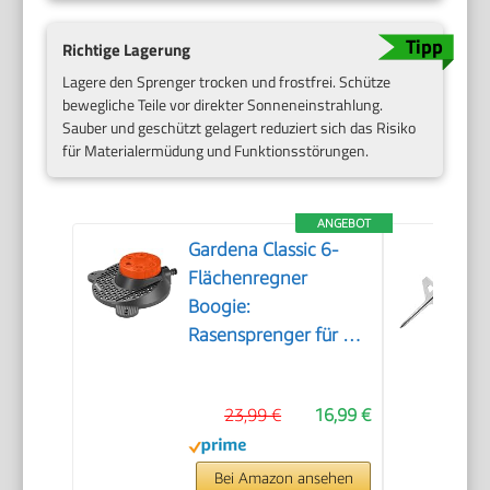
Richtige Lagerung
Lagere den Sprenger trocken und frostfrei. Schütze
bewegliche Teile vor direkter Sonneneinstrahlung.
Sauber und geschützt gelagert reduziert sich das Risiko
für Materialermüdung und Funktionsstörungen.
ANGEBOT
Gardena Classic 6-
Flächenregner
Boogie:
Rasensprenger für 6
Verschiedene
Flächenformen (Kreis,
23,99 €
16,99 €
Halbkreis, Quadrat,
Rechteck, Ellipse,
Punktstrahl), einfache
Bei Amazon ansehen