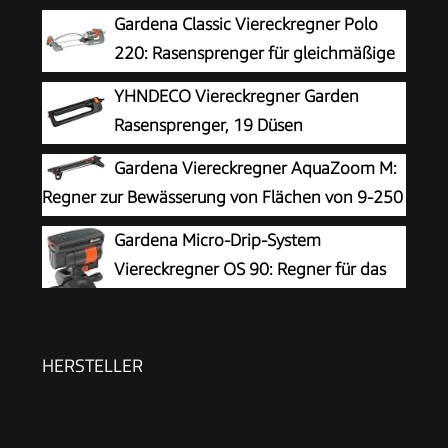
Gardena Classic Viereckregner Polo
220: Rasensprenger für gleichmäßige
Flächenbewässerung von 90 -220 m²,
YHNDECO Viereckregner Garden
Reichweite 7-17 m, Sprengweite max. 13 m,
Rasensprenger, 19 Düsen
wartungsfrei dank Edelstahl-Schmutzsieb (2082-
Rasensprenger Garden zur
Gardena Viereckregner AquaZoom M:
20)
Bewässerung von Flächen von 110-250 m²,
Regner zur Bewässerung von Flächen von 9-250
Comfort Rasensprinkler Metall Rasen Sprenger
m², Reichweite 3-18 m, Sprengweite 3-14 m,
Gardena Micro-Drip-System
mit integrierter Metallfilter
integrierter Metallfilter (18712-20)
Viereckregner OS 90: Regner für das
automatische Bewässerungssystem,
für rechteckige Flächen bis 90 m² einstellbar,
Quick & Easy Verbindungstechnik (13325-20),
HERSTELLER
Modern