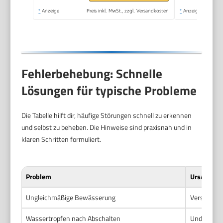
Bedienung, sicherer
*
Anzeige
Preis inkl. MwSt., zzgl. Versandkosten
*
Anzeige
Stand (2073-20)
Fehlerbehebung: Schnelle
Lösungen für typische Probleme
Die Tabelle hilft dir, häufige Störungen schnell zu erkennen
und selbst zu beheben. Die Hinweise sind praxisnah und in
klaren Schritten formuliert.
Problem
Ursache
Ungleichmäßige Bewässerung
Verstopfte
Wassertropfen nach Abschalten
Undichte V