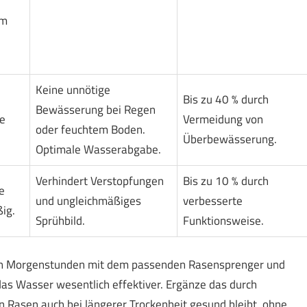
em
Keine unnötige
Bis zu 40 % durch
Bewässerung bei Regen
e
Vermeidung von
oder feuchtem Boden.
Überbewässerung.
Optimale Wasserabgabe.
Verhindert Verstopfungen
Bis zu 10 % durch
e
und ungleichmäßiges
verbesserte
ig.
Sprühbild.
Funktionsweise.
en Morgenstunden mit dem passenden Rasensprenger und
s Wasser wesentlich effektiver. Ergänze das durch
n Rasen auch bei längerer Trockenheit gesund bleibt, ohne