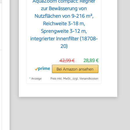
AquaZoom compact: Regner
zur Bewässerung von
Nutzflächen von 9-216 m²,
Reichweite 3-18 m,
Sprengweite 3-12 m,
integrierter Innenfilter (18708-
20)
42,99 €
28,89 €
Bei Amazon ansehen
*
Anzeige
Preis inkl. MwSt., zzgl. Versandkosten