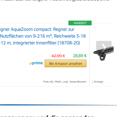
ANGEBOT
egner AquaZoom compact: Regner zur
Nutzflächen von 9-216 m², Reichweite 3-18
12 m, integrierter Innenfilter (18708-20)
❯
42,99 €
28,89 €
Bei Amazon ansehen
Preis inkl. MwSt., zzgl. Versandkosten
*
Anzeige