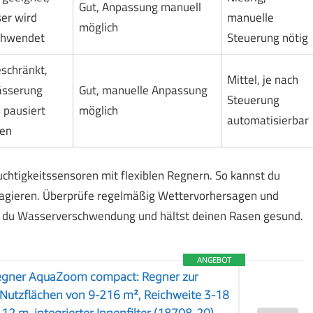
Gut, Anpassung manuell
er wird
manuelle
möglich
chwendet
Steuerung nötig
schränkt,
Mittel, je nach
sserung
Gut, manuelle Anpassung
Steuerung
 pausiert
möglich
automatisierbar
en
chtigkeitssensoren mit flexiblen Regnern. So kannst du
agieren. Überprüfe regelmäßig Wettervorhersagen und
 du Wasserverschwendung und hältst deinen Rasen gesund.
ANGEBOT
egner AquaZoom compact: Regner zur
Nutzflächen von 9-216 m², Reichweite 3-18
12 m, integrierter Innenfilter (18708-20)