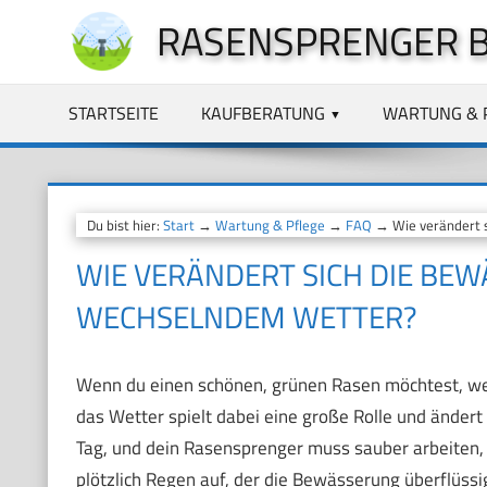
Zum
RASENSPRENGER 
Inhalt
springen
STARTSEITE
KAUFBERATUNG
WARTUNG & 
Du bist hier:
Start
→
Wartung & Pflege
→
FAQ
→ Wie verändert s
WIE VERÄNDERT SICH DIE BEW
WECHSELNDEM WETTER?
Wenn du einen schönen, grünen Rasen möchtest, weiß
das Wetter spielt dabei eine große Rolle und änder
Tag, und dein Rasensprenger muss sauber arbeiten,
plötzlich Regen auf, der die Bewässerung überflüss