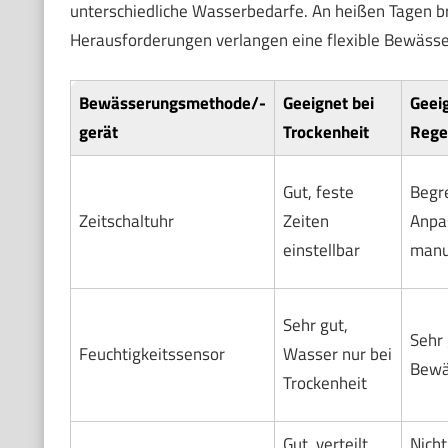
unterschiedliche Wasserbedarfe. An heißen Tagen b
Herausforderungen verlangen eine flexible Bewässer
Bewässerungsmethode/-
Geeignet bei
Geeig
gerät
Trockenheit
Rege
Gut, feste
Begr
Zeitschaltuhr
Zeiten
Anpa
einstellbar
manue
Sehr gut,
Sehr 
Feuchtigkeitssensor
Wasser nur bei
Bewä
Trockenheit
Gut, verteilt
Nicht