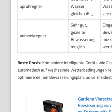
Sprühregner
Wasser
Wass
gleichmäßig
vers
Sehr gut,
Einge
gezielte
Bewä
Versenkregner
Bewässerung
muss
möglich
werd
Beste Praxis:
Kombiniere intelligente Geräte wie Feu
automatisch auf wechselnde Wetterbedingungen re
optimiere deinen Bewässerungsplan. So vermeidest
Gardena Viereckr
Bewässerung von 
m, Sprengweite 3-