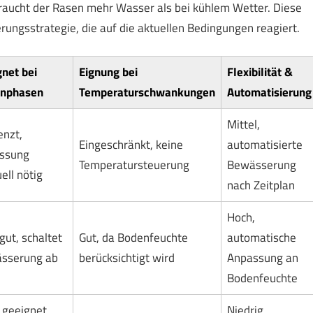
raucht der Rasen mehr Wasser als bei kühlem Wetter. Diese
ungsstrategie, die auf die aktuellen Bedingungen reagiert.
net bei
Eignung bei
Flexibilität &
nphasen
Temperaturschwankungen
Automatisierung
Mittel,
enzt,
Eingeschränkt, keine
automatisierte
ssung
Temperatursteuerung
Bewässerung
ll nötig
nach Zeitplan
Hoch,
gut, schaltet
Gut, da Bodenfeuchte
automatische
sserung ab
berücksichtigt wird
Anpassung an
Bodenfeuchte
 geeignet,
Niedrig,