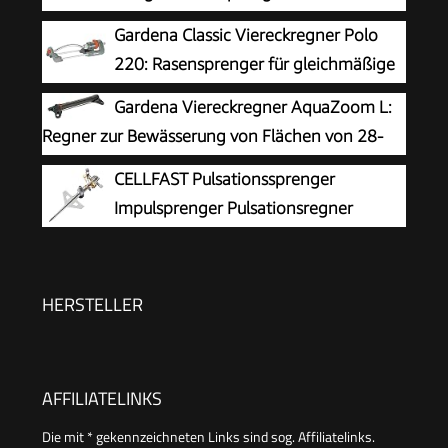
Verschiedene Flächenformen (Kreis, Halbkreis,
Gardena Classic Viereckregner Polo
Quadrat, Rechteck, Ellipse, Punktstrahl), einfache
220: Rasensprenger für gleichmäßige
Bedienung, sicherer Stand (2073-20)
Flächenbewässerung von 90 -220 m²,
Gardena Viereckregner AquaZoom L:
Reichweite 7-17 m, Sprengweite max. 13 m,
Regner zur Bewässerung von Flächen von 28-
wartungsfrei dank Edelstahl-Schmutzsieb (2082-
350 m², Reichweite 7-21 m, Sprengweite 4-17
CELLFAST Pulsationssprenger
20)
m, integrierter Metallfilter (18714-88)
Impulsprenger Pulsationsregner
Professionell Gartensprinkler
Rasensprenger Aus Metall Für Rasen Blumen
Pflanzen Stufenregulierung Lux Ideal
HERSTELLER
AFFILIATELINKS
Die mit * gekennzeichneten Links sind sog. Affiliatelinks.