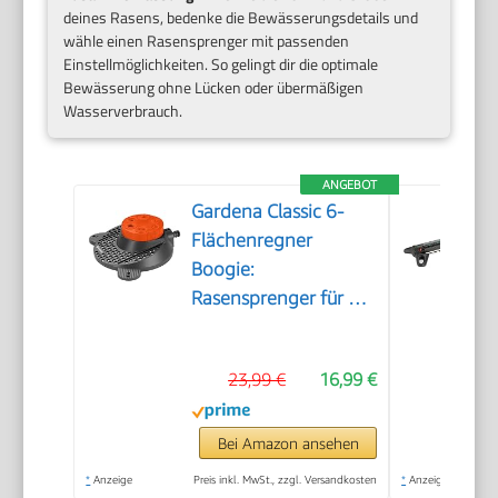
deines Rasens, bedenke die Bewässerungsdetails und
wähle einen Rasensprenger mit passenden
Einstellmöglichkeiten. So gelingt dir die optimale
Bewässerung ohne Lücken oder übermäßigen
Wasserverbrauch.
ANGEBOT
Gardena Classic 6-
Flächenregner
Boogie:
Rasensprenger für 6
Verschiedene
Flächenformen (Kreis,
23,99 €
16,99 €
Halbkreis, Quadrat,
Rechteck, Ellipse,
Punktstrahl), einfache
Bei Amazon ansehen
Bedienung, sicherer
*
Anzeige
Preis inkl. MwSt., zzgl. Versandkosten
*
Anzeige