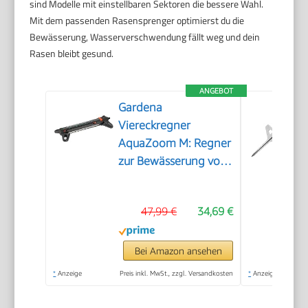
sind Modelle mit einstellbaren Sektoren die bessere Wahl.
Mit dem passenden Rasensprenger optimierst du die
Bewässerung, Wasserverschwendung fällt weg und dein
Rasen bleibt gesund.
ANGEBOT
Gardena
Viereckregner
AquaZoom M: Regner
zur Bewässerung von
Flächen von 9-250
m², Reichweite 3-18
47,99 €
34,69 €
m, Sprengweite 3-14
m, integrierter
Metallfilter (18712-
Bei Amazon ansehen
20)
*
Anzeige
Preis inkl. MwSt., zzgl. Versandkosten
*
Anzeige