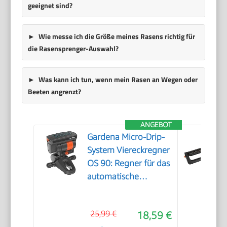
geeignet sind?
Wie messe ich die Größe meines Rasens richtig für
die Rasensprenger-Auswahl?
Was kann ich tun, wenn mein Rasen an Wegen oder
Beeten angrenzt?
ANGEBOT
Gardena Micro-Drip-
System Viereckregner
OS 90: Regner für das
automatische
Bewässerungssystem,
für rechteckige
25,99 €
18,59 €
Flächen bis 90 m²