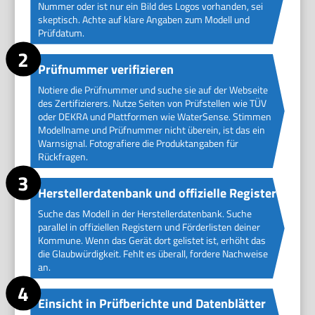
Nummer oder ist nur ein Bild des Logos vorhanden, sei
skeptisch. Achte auf klare Angaben zum Modell und
Prüfdatum.
Prüfnummer verifizieren
Notiere die Prüfnummer und suche sie auf der Webseite
des Zertifizierers. Nutze Seiten von Prüfstellen wie TÜV
oder DEKRA und Plattformen wie WaterSense. Stimmen
Modellname und Prüfnummer nicht überein, ist das ein
Warnsignal. Fotografiere die Produktangaben für
Rückfragen.
Herstellerdatenbank und offizielle Register
Suche das Modell in der Herstellerdatenbank. Suche
parallel in offiziellen Registern und Förderlisten deiner
Kommune. Wenn das Gerät dort gelistet ist, erhöht das
die Glaubwürdigkeit. Fehlt es überall, fordere Nachweise
an.
Einsicht in Prüfberichte und Datenblätter