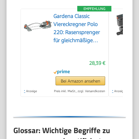
EMPFEHLUNG
Gardena Classic
Viereckregner Polo
220: Rasensprenger
für gleichmäßige
Flächenbewässerung
von 90 -220 m²,
28,39 €
Reichweite 7-17 m,
Sprengweite max. 13
m, wartungsfrei dank
Bei Amazon ansehen
Edelstahl-
*
Anzeige
Preis inkl. MwSt., zzgl. Versandkosten
*
Anzeige
Schmutzsieb (2082-
20)
Glossar: Wichtige Begriffe zu