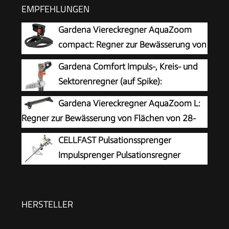
EMPFEHLUNGEN
Gardena Viereckregner AquaZoom
compact: Regner zur Bewässerung von
Nutzflächen von 9-216 m², Reichweite 3-18 m,
Gardena Comfort Impuls-, Kreis- und
Sprengweite 3-12 m, integrierter Innenfilter
Sektorenregner (auf Spike):
(18708-20)
Großflächen-Regner zur Bewässerung
Gardena Viereckregner AquaZoom L:
größerer Flächen von 75 bis 490 m²,
Regner zur Bewässerung von Flächen von 28-
stufenlose Reichweiteneinstellung bis 12,5 m
350 m², Reichweite 7-21 m, Sprengweite 4-17
CELLFAST Pulsationssprenger
(8141-20)
m, integrierter Metallfilter (18714-88)
Impulsprenger Pulsationsregner
Professionell Gartensprinkler
Rasensprenger Aus Metall Für Rasen Blumen
Pflanzen Stufenregulierung Lux Ideal
HERSTELLER