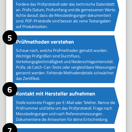
Fordere das Prüfprotokoll oder das technische Datenblatt
an. Prüfe Datum, Prüfumfang und die gemessenen Werte.
Achte darauf, dass die Messbedingungen dokumentiert
sind. PDF-Protokolle sind besser als reine Textangaben
auf Produktseiten.
Prüfmethoden verstehen
Schaue nach, welche Prüfmethoden genutzt wurden.
Wichtige Prüfgrößen sind Durchfluss,
Verteilungsgleichmäßigkeit und Niederschlagsintensität.
Prüfe, ob Catch-Can-Tests oder vergleichbare Messungen
genannt werden. Fehlende Methodendetails schwächen
das Zertifikat.
Kontakt mit Hersteller aufnehmen
Stelle konkrete Fragen per E-Mail oder Telefon. Nenne die
Prüfnummer und bitte um das Prüfprotokoll. Frage nach
Messbedingungen und nach Referenzmessungen.
Dokumentiere die Antworten für deine Entscheidung.