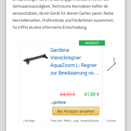
Vertrauenswürdigkeit. Technische Kenndaten helfen dir
einzuschätzen, ob ein Gerät für deinen Garten passt. Nutze
Herstellerseiten, Prüfinstitute und Förderlisten zusammen.
So triffst du eine informierte Entscheidung.
ANGEBOT
Gardena
Viereckregner
AquaZoom L: Regner
zur Bewässerung von
Flächen von 28-350
m², Reichweite 7-21
64,99 €
41,99 €
m, Sprengweite 4-17
m, integrierter
Metallfilter (18714-
Bei Amazon ansehen
88)
*
Anzeige
Preis inkl. MwSt., zzgl. Versandkosten
*
Anzeige