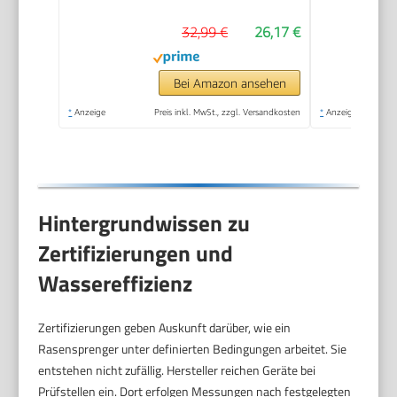
Bewässerung
32,99 €
26,17 €
größerer Flächen von
75 bis 490 m²,
stufenlose
Bei Amazon ansehen
Reichweiteneinstellung
*
Anzeige
Preis inkl. MwSt., zzgl. Versandkosten
*
Anzeige
bis 12,5 m (8141-20)
Hintergrundwissen zu
Zertifizierungen und
Wassereffizienz
Zertifizierungen geben Auskunft darüber, wie ein
Rasensprenger unter definierten Bedingungen arbeitet. Sie
entstehen nicht zufällig. Hersteller reichen Geräte bei
Prüfstellen ein. Dort erfolgen Messungen nach festgelegten