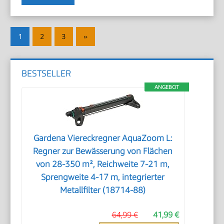
Seitennummerierung
Nächste
1
2
3
»
der
Beiträge
Beiträge
BESTSELLER
ANGEBOT
Gardena Viereckregner AquaZoom L:
Regner zur Bewässerung von Flächen
von 28-350 m², Reichweite 7-21 m,
Sprengweite 4-17 m, integrierter
Metallfilter (18714-88)
64,99 €
41,99 €