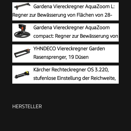
Gardena Viereckregner AquaZoom L:
Regner zur Bewässerung von Flächen von 28-
350 m², Reichweite 7-21 m, Sprengweite 4-17
Gardena Viereckregner AquaZoom
m, integrierter Metallfilter (18714-88)
compact: Regner zur Bewässerung von
Nutzflächen von 9-216 m², Reichweite 3-18 m,
YHNDECO Viereckregner Garden
Sprengweite 3-12 m, integrierter Innenfilter
Rasensprenger, 19 Düsen
(18708-20)
Rasensprenger Garden zur
Kärcher Rechteckregner OS 3.220,
Bewässerung von Flächen von 110-250 m²,
stufenlose Einstellung der Reichweite,
Comfort Rasensprinkler Metall Rasen Sprenger
max. Beregnungsfläche: 220 m²,
mit integrierter Metallfilter
Sprengweite: 5-17 m, Sprengbreite: 9-13 m,
schwarz
HERSTELLER