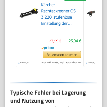
Kärcher
Rechteckregner OS
3.220, stufenlose
Einstellung der
Reichweite, max.
Beregnungsfläche:
27,99 €
23,94 €
220 m², Sprengweite:
5-17 m, Sprengbreite:
9-13 m, schwarz
Bei Amazon ansehen
*
Anzeige
Preis inkl. MwSt., zzgl. Versandkosten
*
Anzeige
Typische Fehler bei Lagerung
und Nutzung von