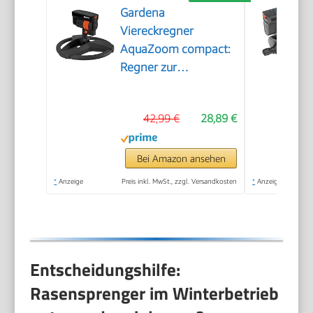
Gardena
Viereckregner
AquaZoom compact:
Regner zur
Bewässerung von
Nutzflächen von 9-
42,99 €
28,89 €
216 m², Reichweite 3-
18 m, Sprengweite 3-
12 m, integrierter
Bei Amazon ansehen
Innenfilter (18708-
*
Anzeige
Preis inkl. MwSt., zzgl. Versandkosten
*
Anzeige
20)
Entscheidungshilfe:
Rasensprenger im Winterbetrieb