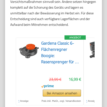
Vorsichtsmaßnahmen sinnvoll sein. Andere setzen hingegen
komplett auf die Schonung des Geräts und lagern es
unmittelbar nach der Bewässerung im Herbst ein. Für diese
Entscheidung sind auch verfügbare Lagerflächen und der
Aufwand beim Mitnehmen entscheidend.
ANGEBOT
Gardena Classic 6-
Flächenregner
Boogie:
Rasensprenger für 6
Verschiedene
Flächenformen (Kreis,
23,99 €
16,99 €
Halbkreis, Quadrat,
Rechteck, Ellipse,
Punktstrahl), einfache
Bei Amazon ansehen
Bedienung, sicherer
*
Anzeige
Preis inkl. MwSt., zzgl. Versandkosten
*
Anzeige
Stand (2073-20)