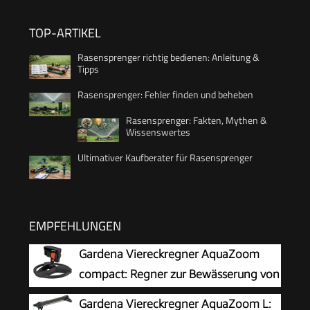
TOP-ARTIKEL
Rasensprenger richtig bedienen: Anleitung &
Tipps
Rasensprenger: Fehler finden und beheben
Rasensprenger: Fakten, Mythen &
Wissenswertes
Ultimativer Kaufberater für Rasensprenger
EMPFEHLUNGEN
Gardena Viereckregner AquaZoom
compact: Regner zur Bewässerung von
Nutzflächen von 9-216 m², Reichweite 3-18 m,
Gardena Viereckregner AquaZoom L: