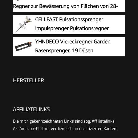
Sprengweite 3-12 m, integrierter Innenfilter
Regner zur Bewässerung von Flächen von 28-
(18708-20)
350 m², Reichweite 7-21 m, Sprengweite 4-17
CELLFAST Pulsationssprenger
m, integrierter Metallfilter (18714-88)
Impulsprenger Pulsationsregner
Professionell Gartensprinkler
YHNDECO Viereckregner Garden
Rasensprenger Aus Metall Für Rasen Blumen
Rasensprenger, 19 Düsen
Pflanzen Stufenregulierung Lux Ideal
Rasensprenger Garden zur
Bewässerung von Flächen von 110-250 m²,
Comfort Rasensprinkler Metall Rasen Sprenger
HERSTELLER
mit integrierter Metallfilter
AFFILIATELINKS
Die mit * gekennzeichneten Links sind sog. Affiliatelinks.
Als Amazon-Partner verdiene ich an qualifizierten Käufen!