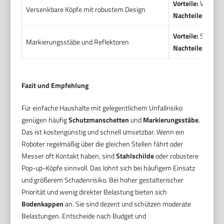
Vorteile:
Werkseit
Versenkbare Köpfe mit robustem Design
Nachteile:
Höhere
Vorteile:
Sehr gün
Markierungsstäbe und Reflektoren
Nachteile:
Kein d
Fazit und Empfehlung
Für einfache Haushalte mit gelegentlichem Unfallrisiko
genügen häufig
Schutzmanschetten
und
Markierungsstäbe
.
Das ist kostengünstig und schnell umsetzbar. Wenn ein
Roboter regelmäßig über die gleichen Stellen fährt oder
Messer oft Kontakt haben, sind
Stahlschilde
oder robustere
Pop-up-Köpfe sinnvoll. Das lohnt sich bei häufigem Einsatz
und größerem Schadenrisiko. Bei hoher gestalterischer
Priorität und wenig direkter Belastung bieten sich
Bodenkappen
an. Sie sind dezent und schützen moderate
Belastungen. Entscheide nach Budget und