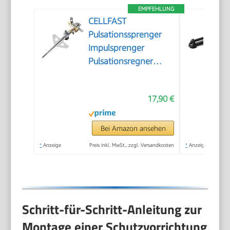
EMPFEHLUNG
CELLFAST
Pulsationssprenger
Impulsprenger
Pulsationsregner
Professionell
Gartensprinkler
17,90 €
Rasensprenger Aus
Metall Für Rasen
Blumen Pflanzen
Bei Amazon ansehen
Stufenregulierung Lux
*
Anzeige
Preis inkl. MwSt., zzgl. Versandkosten
*
Anzeige
Ideal
Schritt-für-Schritt-Anleitung zur
Montage einer Schutzvorrichtung