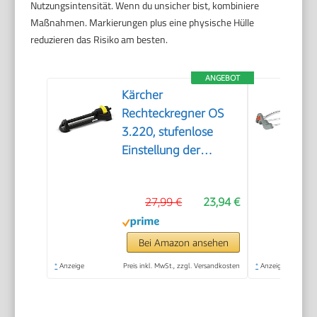
Nutzungsintensität. Wenn du unsicher bist, kombiniere
Maßnahmen. Markierungen plus eine physische Hülle
reduzieren das Risiko am besten.
ANGEBOT
Kärcher
Rechteckregner OS
3.220, stufenlose
Einstellung der
Reichweite, max.
Beregnungsfläche:
27,99 €
23,94 €
220 m², Sprengweite:
5-17 m, Sprengbreite:
9-13 m, schwarz
Bei Amazon ansehen
*
Anzeige
Preis inkl. MwSt., zzgl. Versandkosten
*
Anzeige