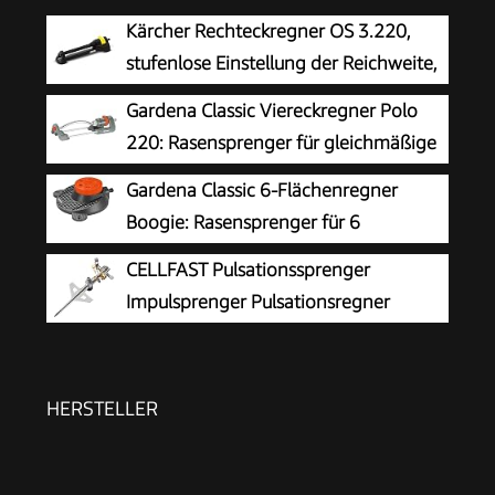
Kärcher Rechteckregner OS 3.220,
stufenlose Einstellung der Reichweite,
max. Beregnungsfläche: 220 m²,
Gardena Classic Viereckregner Polo
Sprengweite: 5-17 m, Sprengbreite: 9-13 m,
220: Rasensprenger für gleichmäßige
schwarz
Flächenbewässerung von 90 -220 m²,
Gardena Classic 6-Flächenregner
Reichweite 7-17 m, Sprengweite max. 13 m,
Boogie: Rasensprenger für 6
wartungsfrei dank Edelstahl-Schmutzsieb (2082-
Verschiedene Flächenformen (Kreis, Halbkreis,
CELLFAST Pulsationssprenger
20)
Quadrat, Rechteck, Ellipse, Punktstrahl), einfache
Impulsprenger Pulsationsregner
Bedienung, sicherer Stand (2073-20)
Professionell Gartensprinkler
Rasensprenger Aus Metall Für Rasen Blumen
Pflanzen Stufenregulierung Lux Ideal
HERSTELLER