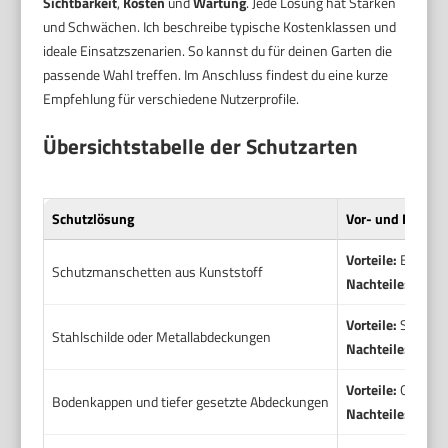
Sichtbarkeit
,
Kosten
und
Wartung
. Jede Lösung hat Stärken
und Schwächen. Ich beschreibe typische Kostenklassen und
ideale Einsatzszenarien. So kannst du für deinen Garten die
passende Wahl treffen. Im Anschluss findest du eine kurze
Empfehlung für verschiedene Nutzerprofile.
Übersichtstabelle der Schutzarten
Schutzlösung
Vor- und Nachtei
Vorteile:
Einfach 
Schutzmanschetten aus Kunststoff
Nachteile:
Schutz
Vorteile:
Sehr ro
Stahlschilde oder Metallabdeckungen
Nachteile:
Sichtb
Vorteile:
Geringe 
Bodenkappen und tiefer gesetzte Abdeckungen
Nachteile:
Muss e