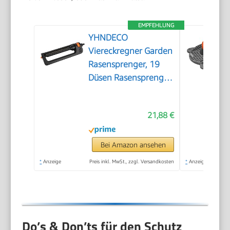
EMPFEHLUNG
YHNDECO
Viereckregner Garden
Rasensprenger, 19
Düsen Rasensprenger
Garden zur
Bewässerung von
21,88 €
Flächen von 110-250
m², Comfort
Rasensprinkler Metall
Bei Amazon ansehen
Rasen Sprenger mit
*
Anzeige
Preis inkl. MwSt., zzgl. Versandkosten
*
Anzeige
integrierter
Metallfilter
Do’s & Don’ts für den Schutz